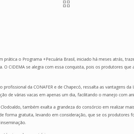
prática o Programa +Pecuária Brasil, iniciado há meses atrás, traz
a. O CIDEMA se alegra com essa conquista, pois os produtores que a
o profissional da CONAFER e de Chapecó, ressalta as vantagens da 
ação de várias vacas em apenas um dia, facilitando o manejo com an
Sr. Clodoaldo, também exalta a grandeza do consórcio em realizar m
e forma gratuita, levando em consideração, que se os produtores f
 inseminação.