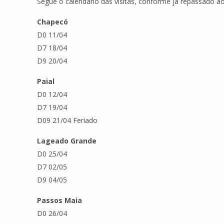
Segue o calendário das visitas, conforme já repassado ao
Chapecó
D0 11/04
D7 18/04
D9 20/04
Paial
D0 12/04
D7 19/04
D09 21/04 Feriado
Lageado Grande
D0 25/04
D7 02/05
D9 04/05
Passos Maia
D0 26/04