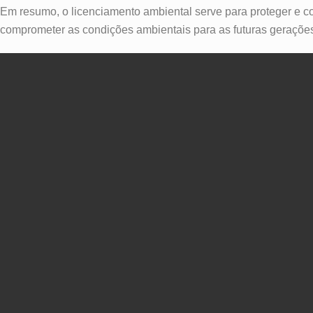
Em resumo, o licenciamento ambiental serve para proteger e c
comprometer as condições ambientais para as futuras gerações