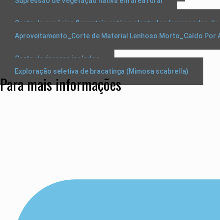
Supressão de Vegetação nativa em área rural
Corte de espécies florestais nativas plantadas (ameaçadas de 
Aproveitamento_Corte de Material Lenhoso Morto_Caído Por 
Corte de árvores isoladas
Exploração seletiva de bracatinga (Mimosa scabrella)
Para mais informações