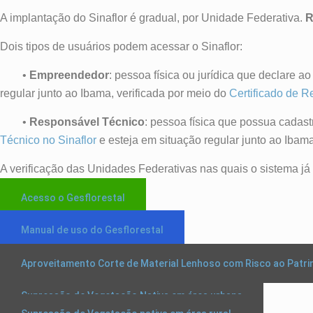
A implantação do Sinaflor é gradual, por Unidade Federativa.
R
Dois tipos de usuários podem acessar o Sinaflor:
•
Empreendedor
: pessoa física ou jurídica que declare
regular junto ao Ibama, verificada por meio do
Certificado de R
•
Responsável Técnico
: pessoa física que possua cadas
Técnico no Sinaflor
e esteja em situação regular junto ao Ibama
A verificação das Unidades Federativas nas quais o sistema já 
Acesso o Gesflorestal
Manual de uso do Gesflorestal
Aproveitamento Corte de Material Lenhoso com Risco ao Patrim
Supressão de Vegetação Nativa em área urbana