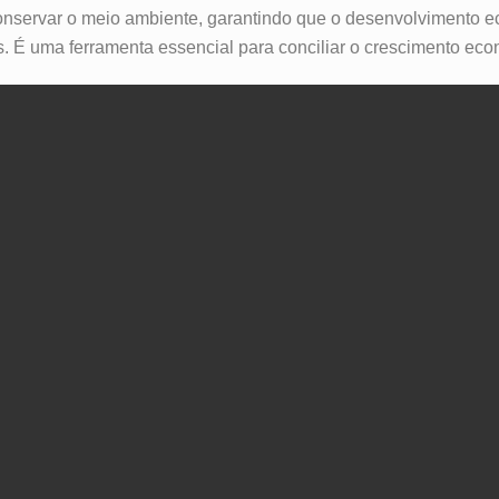
onservar o meio ambiente, garantindo que o desenvolvimento ec
. É uma ferramenta essencial para conciliar o crescimento eco