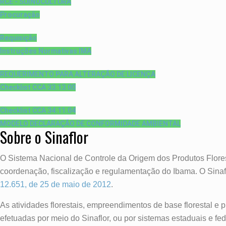
RCE - SUINOCULTURA
Procuração
Requisição
Instruções Normativas IMA
REQUERIMENTO PARA ALTERAÇÃO DE LICENÇA
Checklist CCA 33.13.00
Checklist CCA 34.11.04
MODELO DECLARAÇÃO DE CONFORMIDADE AMBIENTAL
Sobre o Sinaflor
O Sistema Nacional de Controle da Origem dos Produtos Floresta
coordenação, fiscalização e regulamentação do Ibama. O Sinafl
12.651, de 25 de maio de 2012
.
As atividades florestais, empreendimentos de base florestal e
efetuadas por meio do Sinaflor, ou por sistemas estaduais e fed